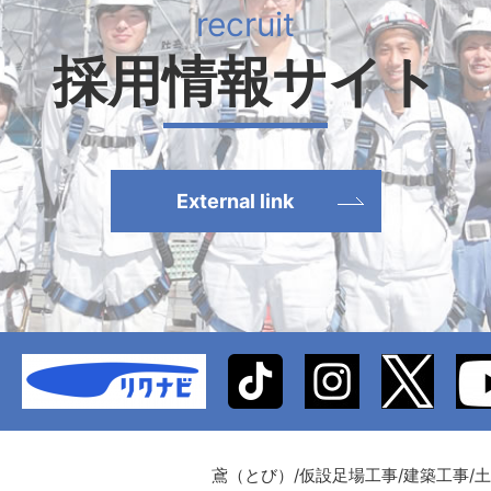
採用情報サイト
External link
鳶（とび）/仮設足場工事/建築工事/