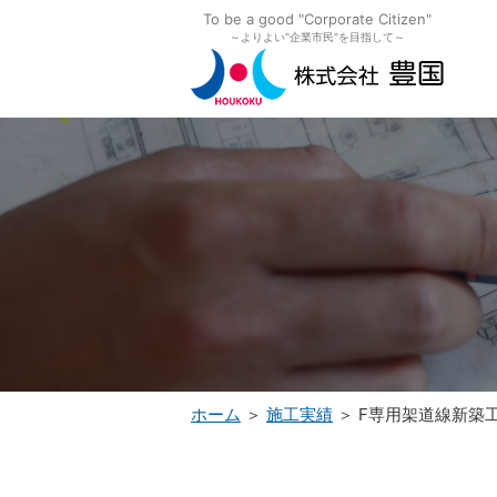
To be a good "Corporate Citizen"
～よりよい"企業市民"を目指して～
ホーム
＞
施工実績
＞ F専用架道線新築