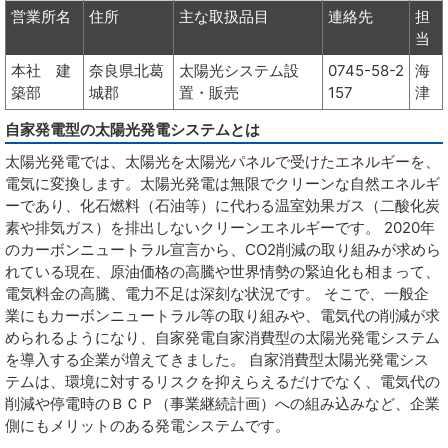
営業所名
住所
主な取扱品目
連絡先
担
当
本社 建
奈良県北葛
太陽光システム設
0745-58-2
海
築部
城郡
置・販売
157
津
自家発電型の太陽光発電システムとは
太陽光発電では、太陽光を太陽光パネルで受けたエネルギーを、
電気に変換します。太陽光発電は無限でクリーンな自然エネルギ
ーであり、化石燃料（石油等）に代わる温室効果ガス（二酸化炭
素や排気ガス）を排出しないクリーンエネルギーです。 2020年
のカーボンニュートラル宣言から、CO2削減の取り組みが求めら
れている現在、原油価格の高騰や世界情勢の緊迫化も相まって、
電気料金の高騰、電力不足は深刻な状況です。 そこで、一般企
業にもカーボンニュートラル等の取り組みや、電気代の削減が求
められるようになり、自家発電自家消費型の太陽光発電システム
を導入する企業が増えてきました。 自家消費型太陽光発電シス
テムは、環境に対するリスクを抑えらえるだけでなく、電気代の
削減や停電時のＢＣＰ（事業継続計画）への組み込みなど、企業
側にもメリットのある発電システムです。