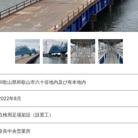
和歌山県和歌山市六十谷地内及び有本地内
2022年8月
点検用足場架設（設置工）
奈良中央営業所