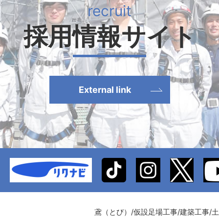
採用情報サイト
External link
鳶（とび）/仮設足場工事/建築工事/