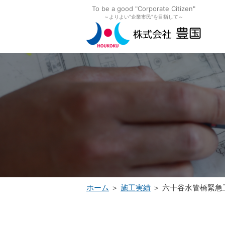
To be a good "Corporate Citizen"
～よりよい"企業市民"を目指して～
ホーム
＞
施工実績
＞ 六十谷水管橋緊急