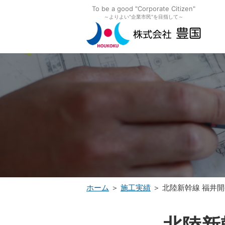
To be a good "Corporate Citizen"
～よりよい"企業市民"を目指して～
ホーム
＞
施工実績
＞ 北陸新幹線 福井開発