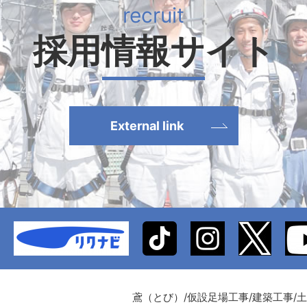
採用情報サイト
External link
鳶（とび）/仮設足場工事/建築工事/