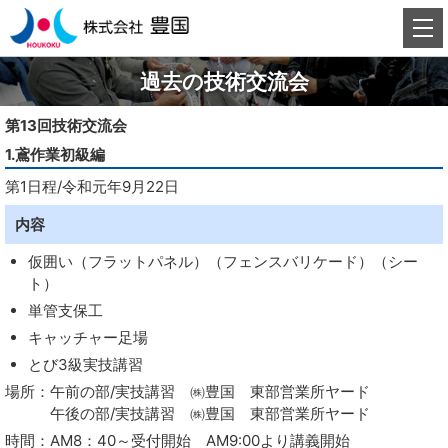
過去の技術交流会
第13回技術交流会
1.鳶作業初級編
第1日程/令和元年9月22日
内容
仮囲い（フラットパネル）（フェンスバリケード）（シー
ト）
単管支保工
キャッチャー足場
とび3級実技講習
場所：午前の部/実技講習 ㈱豊国 東部営業所ヤード
午後の部/実技講習 ㈱豊国 東部営業所ヤード
時間：AM8：40～受付開始 AM9:00より講義開始