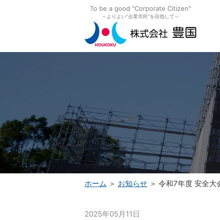
To be a good "Corporate Citizen"
～よりよい"企業市民"を目指して～
ホーム
＞
お知らせ
＞ 令和7年度 安全
2025年05月11日